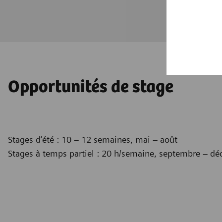
Opportunités de stage
Stages d’été : 10 – 12 semaines, mai – août
Stages à temps partiel : 20 h/semaine, septembre – dé