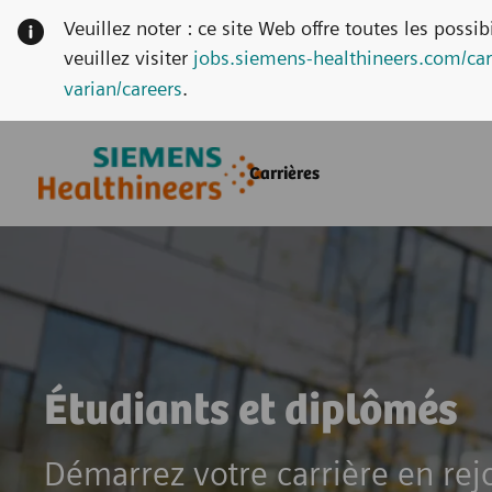
Veuillez noter : ce site Web offre toutes les possi
veuillez visiter
jobs.siemens-healthineers.com/car
varian/careers
.
Skip to main content
Skip to main content
Carrières
-
-
Étudiants et diplômés
Démarrez votre carrière en re