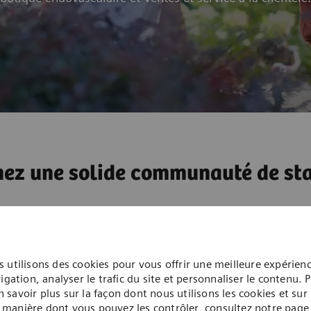
nez une solide communauté de sta
urez de nombreuses occasions de collaborer avec d’autres 
créerez de véritables liens entre pairs, que vous partage
vous et que vous construirez des réseaux durables.
 utilisons des cookies pour vous offrir une meilleure expérien
igation, analyser le trafic du site et personnaliser le contenu. 
n savoir plus sur la façon dont nous utilisons les cookies et sur 
manière dont vous pouvez les contrôler, consultez notre page