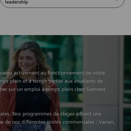
leadership
ibuerez activement au fonctionnement de notre
mps plein et à temps partiel aux étudiants de
ucher sur un emploi à temps plein chez Siemens
icales. Nos programmes de stages offrent une
’une de nos différentes unités commerciales : Varian,
.