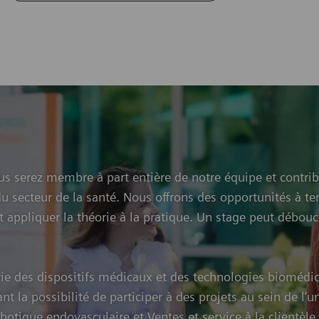
ous serez membre à part entière de notre équipe et contr
u secteur de la santé. Nous offrons des opportunités à te
nt appliquer la théorie à la pratique. Un stage peut débo
trie des dispositifs médicaux et des technologies bioméd
ant la possibilité de participer à des projets au sein de l
botique endovasculaire et Ventes et service à la clientèle