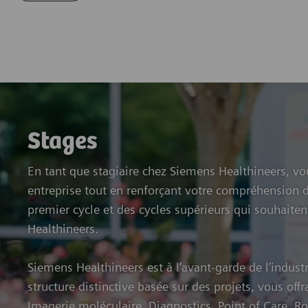
Stages
En tant que stagiaire chez Siemens Healthineers, v
entreprise tout en renforçant votre compréhension d
premier cycle et des cycles supérieurs qui souhaite
Healthineers.
Siemens Healthineers est à l’avant-garde de l’indus
structure distinctive basée sur des projets, vous offr
Imagerie moléculaire, Diagnostics, Point of Care, Ro