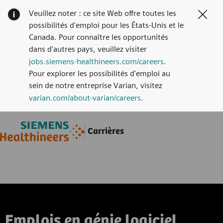
Veuillez noter : ce site Web offre toutes les
Clos
possibilités d'emploi pour les États-Unis et le
Canada. Pour connaître les opportunités
dans d'autres pays, veuillez visiter
jobs.siemens-healthineers.com/careers
.
Pour explorer les possibilités d'emploi au
sein de notre entreprise Varian, visitez
varian.com/about-varian/careers
.
Skip to main content
Skip to main content
Carrières
-
-
Emplois en génie logiciel