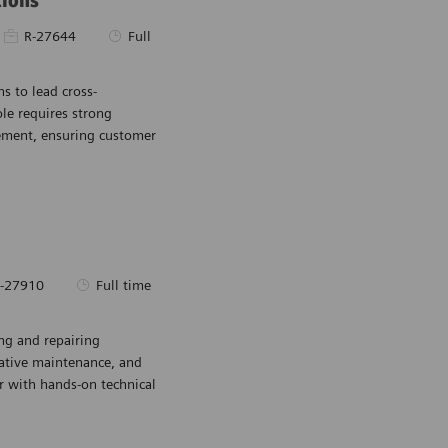
tions
Pièce d’identité requise
Type d’emploi
R-27644
Full
s to lead cross-
Sauvegarder Pr
ole requires strong
gement, ensuring customer
e d’identité requise
Type d’emploi
-27910
Full time
ing and repairing
Sauvegarder Fi
ative maintenance, and
r with hands-on technical