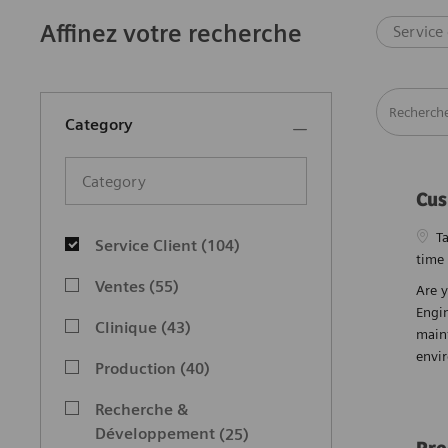
Affinez votre recherche
Service 
Recherche à
Category
Category
Cus
Category
Empl
T
Service Client
(
104
)
time
Emplois
Ventes
(
55
)
Are 
Emplois
Engin
Clinique
(
43
)
maint
Emplois
envi
Production
(
40
)
Emplois
Recherche &
Emplois
Développement
(
25
)