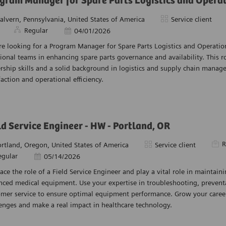
gram Manager for Spare Parts Logistics and Opera
acement
Catégorie
alvern, Pennsylvania, United States of America
Service client
Regular
Date d’affichage
04/01/2026
e looking for a Program Manager for Spare Parts Logistics and Operation
ional teams in enhancing spare parts governance and availability. This r
rship skills and a solid background in logistics and supply chain mana
faction and operational efficiency.
ld Service Engineer - HW - Portland, OR
Pièc
R
acement
Catégorie
ortland, Oregon, United States of America
Service client
egular
Date d’affichage
05/14/2026
ce the role of a Field Service Engineer and play a vital role in maintain
nced medical equipment. Use your expertise in troubleshooting, prevent
omer service to ensure optimal equipment performance. Grow your caree
enges and make a real impact in healthcare technology.