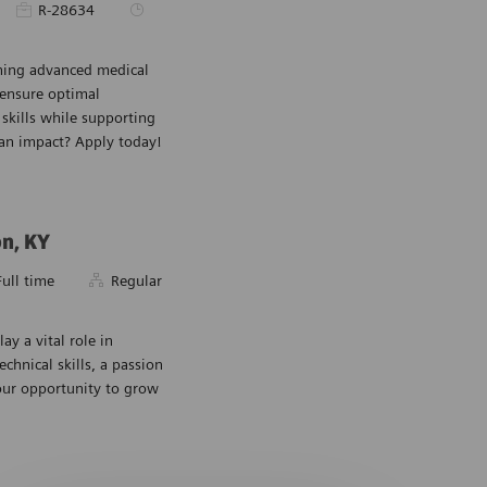
Pièce d’identité requise
Type d’emploi
R-28634
aining advanced medical
Sauvegarder Fi
 ensure optimal
skills while supporting
 an impact? Apply today!
on, KY
ise
e d’emploi
Full time
Regular
y a vital role in
Sauvegarder Me
hnical skills, a passion
your opportunity to grow