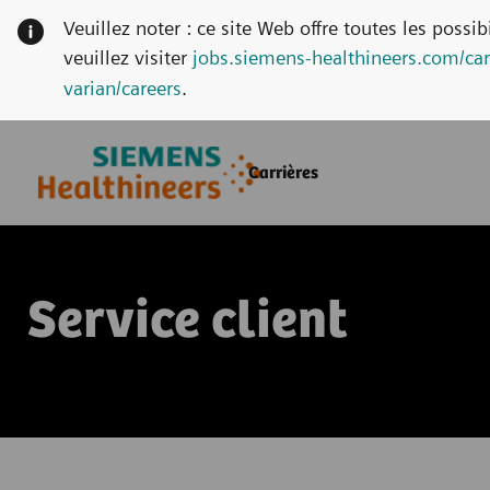
Veuillez noter : ce site Web offre toutes les possi
veuillez visiter
jobs.siemens-healthineers.com/car
varian/careers
.
Skip to main content
Skip to main content
Carrières
-
-
Service client