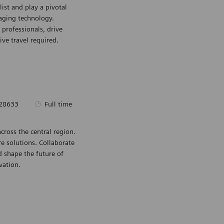
ist and play a pivotal
Sauvegarder Mob
maging technology.
 professionals, drive
ve travel required.
d’identité requise
Type d’emploi
28633
Full time
cross the central region.
Sauvegarder Re
e solutions. Collaborate
d shape the future of
vation.