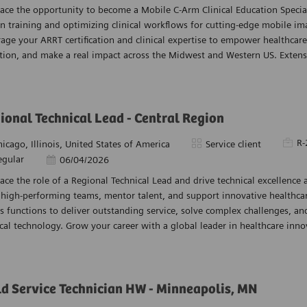
ce the opportunity to become a Mobile C-Arm Clinical Education Special
in training and optimizing clinical workflows for cutting-edge mobile i
age your ARRT certification and clinical expertise to empower healthcare
ion, and make a real impact across the Midwest and Western US. Extensi
ional Technical Lead - Central Region
Pièce 
R-
acement
Catégorie
hicago, Illinois, United States of America
Service client
egular
Date d’affichage
06/04/2026
ce the role of a Regional Technical Lead and drive technical excellence a
high-performing teams, mentor talent, and support innovative healthcar
s functions to deliver outstanding service, solve complex challenges, an
al technology. Grow your career with a global leader in healthcare inno
ld Service Technician HW - Minneapolis, MN