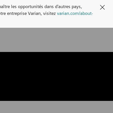
naître les opportunités dans d'autres pays,
Clos
tre entreprise Varian, visitez
varian.com/about-