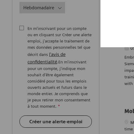
dyna
En m'inscrivant pour un compte
MR 
ou en cliquant sur Créer une alerte
emploi, j'accepte le traitement de
D
mes données personnelles tel que
Date 
0
l'avis de
décrit dans
Embra
confidentialité
.En m'inscrivant
Sieme
pour un compte, j'indique mon
impac
souhait d'être également
train
considéré pour tous les emplois
with 
ouverts actuels et futurs dans le
monde entier. Je comprends que
je peux retirer mon consentement
à tout moment.
*
Mob
Créer une alerte-emploi
Empl
M
time