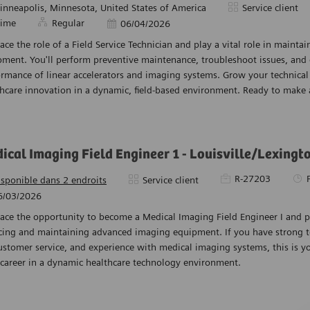
acement
Catégorie
inneapolis, Minnesota, United States of America
Service client
time
Regular
Date d’affichage
06/04/2026
ce the role of a Field Service Technician and play a vital role in maint
pment. You'll perform preventive maintenance, troubleshoot issues, and
rmance of linear accelerators and imaging systems. Grow your technical 
thcare innovation in a dynamic, field-based environment. Ready to make
ical Imaging Field Engineer 1 - Louisville/Lexingt
Pièce d’identité requ
Typ
R-27203
Catégorie
isponible dans 2 endroits
Service client
d’affichage
6/03/2026
ce the opportunity to become a Medical Imaging Field Engineer I and pla
cing and maintaining advanced imaging equipment. If you have strong tec
ustomer service, and experience with medical imaging systems, this is 
 career in a dynamic healthcare technology environment.