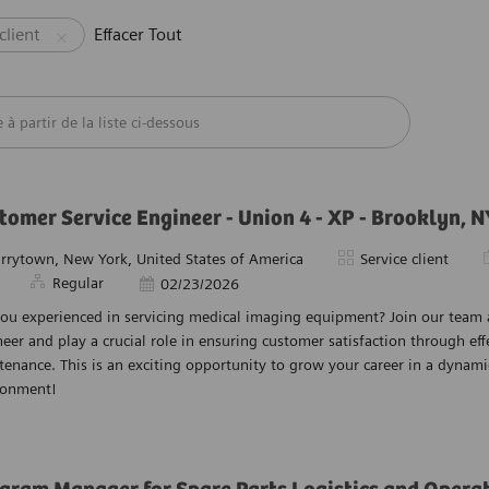
client
Effacer Tout
 partir de la liste ci-dessous
tomer Service Engineer - Union 4 - XP - Brooklyn, N
P
acement
Catégorie
arrytown, New York, United States of America
Service client
Regular
Date d’affichage
02/23/2026
you experienced in servicing medical imaging equipment? Join our team 
eer and play a crucial role in ensuring customer satisfaction through eff
enance. This is an exciting opportunity to grow your career in a dynami
ronment!