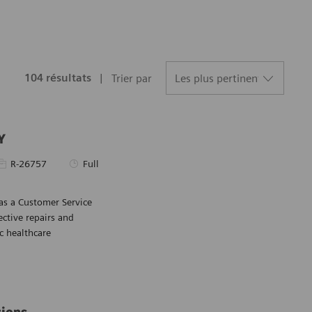
104
résultats
Trier par
Y
ièce d’identité requise
Type d’emploi
R-26757
Full
as a Customer Service
Sauvegarder Cu
ective repairs and
c healthcare