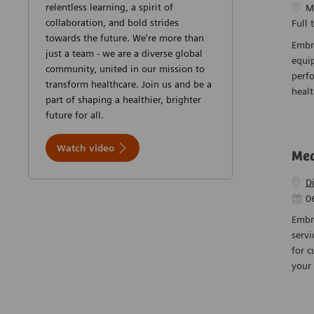
relentless learning, a spirit of
Empl
M
collaboration, and bold strides
Full 
towards the future. We're more than
Embra
just a team - we are a diverse global
equi
community, united in our mission to
perfo
transform healthcare. Join us and be a
heal
part of shaping a healthier, brighter
future for all.
Watch video
Med
D
Date 
0
Embra
servi
for c
your