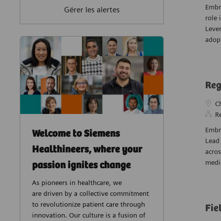
Embra
Gérer les alertes
role 
Lever
adopt
Reg
Empl
C
R
Embra
Welcome to Siemens
Lead 
Healthineers, where your
acros
medic
passion ignites change
As pioneers in healthcare, we
are driven by a collective commitment
to revolutionize patient care through
Fie
innovation. Our culture is a fusion of