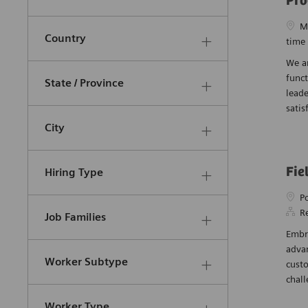
Pro
Ingénierie
(
23
)
Empl
M
Emplois
Country
time
Finance
(
21
)
Emplois
We ar
SCM-Approvisionnement /
funct
State / Province
Emplois
Supply Chain Logistics
(
10
)
leade
satis
Quality Management
(
8
)
City
Emplois
Gestion De Projet
(
7
)
Emplois
Fie
Hiring Type
Ressources Humaines
(
6
)
Emplois
Empl
P
Gestion De Produits,
R
Job Families
Portefeuille Et Innovation
Embra
Emplois
(
5
)
adva
Worker Subtype
cust
Informatique
(
5
)
chall
Emplois
Marketing
(
5
)
Worker Type