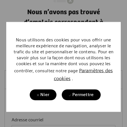
Nous n’avons pas trouvé
d’emplois correspondant à
vos critères de recherche.
Nous utilisons des cookies pour vous offrir une
Nous vous invitons à effectuer une
meilleure expérience de navigation, analyser le
nouvelle recherche.
trafic du site et personnaliser le contenu. Pour en
savoir plus sur la façon dont nous utilisons les
cookies et sur la manière dont vous pouvez les
Paramètres des
contrôler, consultez notre page
cookies
.
Créer une alerte-emploi
Nier
Permettre
REMARQUE : Utilisez les filtres de recherche ci-
dessus pour obtenir de meilleures alertes d’emploi
Required
Adresse courriel