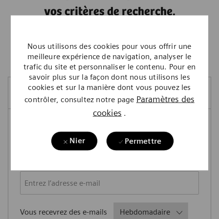
vos critères de recherche.
Nous vous invitons à effectuer une
nouvelle recherche.
Nous utilisons des cookies pour vous offrir une
meilleure expérience de navigation, analyser le
trafic du site et personnaliser le contenu. Pour en
savoir plus sur la façon dont nous utilisons les
cookies et sur la manière dont vous pouvez les
Créer une alerte-emploi
Paramètres des
contrôler, consultez notre page
cookies
.
REMARQUE : Utilisez les filtres de recherche ci-
Nier
Permettre
dessus pour obtenir de meilleures alertes d’emploi
Required
Adresse courriel
Required
Vous recevrez des e-mails