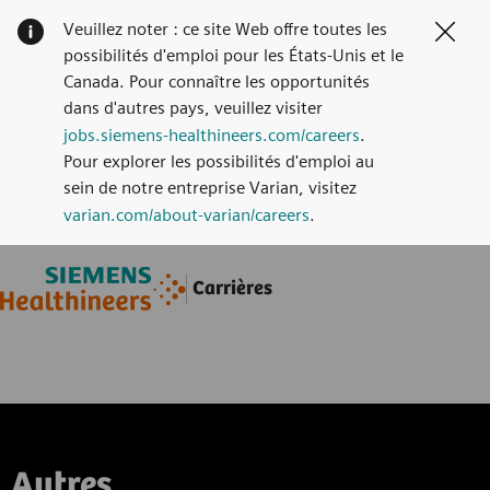
Veuillez noter : ce site Web offre toutes les
Clos
possibilités d'emploi pour les États-Unis et le
Canada. Pour connaître les opportunités
dans d'autres pays, veuillez visiter
jobs.siemens-healthineers.com/careers
.
Pour explorer les possibilités d'emploi au
sein de notre entreprise Varian, visitez
varian.com/about-varian/careers
.
Skip to main content
Skip to main content
Carrières
-
-
Autres