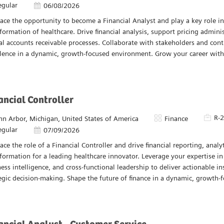
ancial Analyst- D&A P58
Pièce
R
acement
Catégorie
alvern, Pennsylvania, United States of America
Finance
egular
Date d’affichage
06/08/2026
ce the opportunity to become a Financial Analyst and play a key role in 
formation of healthcare. Drive financial analysis, support pricing admin
cal accounts receivable processes. Collaborate with stakeholders and cont
llence in a dynamic, growth-focused environment. Grow your career with
ancial Controller
Pièce 
R-
acement
Catégorie
nn Arbor, Michigan, United States of America
Finance
egular
Date d’affichage
07/09/2026
ce the role of a Financial Controller and drive financial reporting, analy
formation for a leading healthcare innovator. Leverage your expertise in
ess intelligence, and cross-functional leadership to deliver actionable i