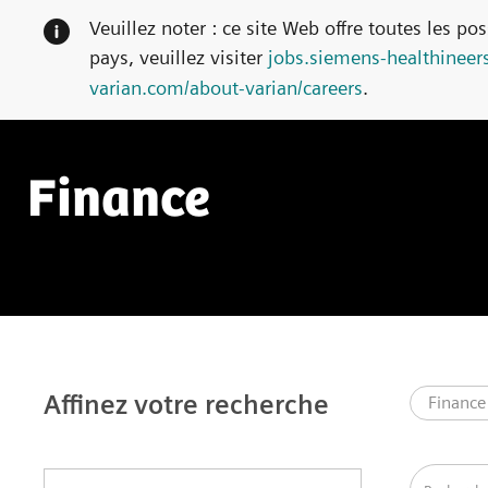
Veuillez noter : ce site Web offre toutes les possi
veuillez visiter
jobs.siemens-healthineers.com/car
varian/careers
.
Skip to main content
Skip to main content
Carrières
-
-
Finance