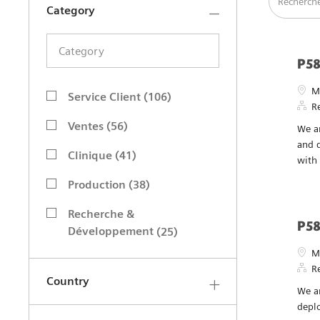
Affinez votre recherche
Finance
Recherche à
Category
Category
P58
Category
Empl
M
Service Client
(
106
)
R
Emplois
Ventes
(
56
)
We a
Emplois
and d
Clinique
(
41
)
with 
Emplois
Production
(
38
)
Emplois
Recherche &
P58
Emplois
Développement
(
25
)