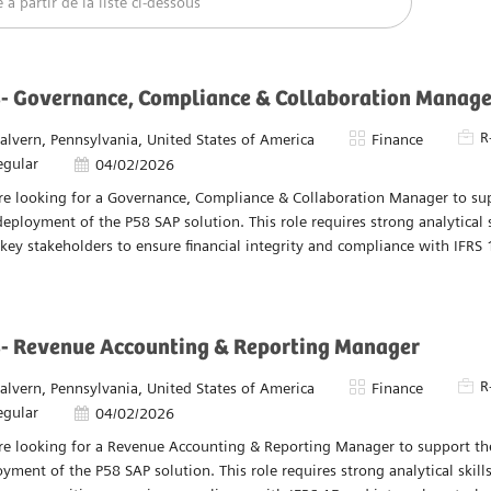
Effacer Tout
 partir de la liste ci-dessous
- Governance, Compliance & Collaboration Manage
Pièce
R
acement
Catégorie
alvern, Pennsylvania, United States of America
Finance
egular
Date d’affichage
04/02/2026
re looking for a Governance, Compliance & Collaboration Manager to s
eployment of the P58 SAP solution. This role requires strong analytical s
key stakeholders to ensure financial integrity and compliance with IFRS 
- Revenue Accounting & Reporting Manager