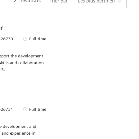
21
résultats
Trier par
r
 d’identité requise
Type d’emploi
-26730
Full time
Sauvegarder P5
upport the development
kills and collaboration
15.