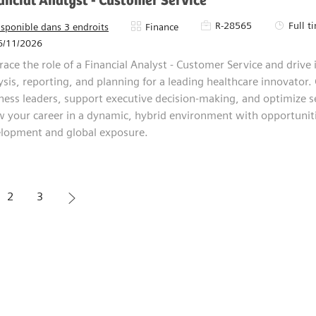
egic decision-making. Shape the future of finance in a dynamic, growth
ancial Analyst - Customer Service
Pièce d’identité requise
Type d’em
R-28565
Full t
Catégorie
isponible dans 3 endroits
Finance
d’affichage
6/11/2026
ce the role of a Financial Analyst - Customer Service and drive impactful
ting, and planning for a leading healthcare innovator. Collaborate with 
tive decision-making, and optimize service operations. Grow your caree
ronment with opportunities for professional development and global ex
2
3