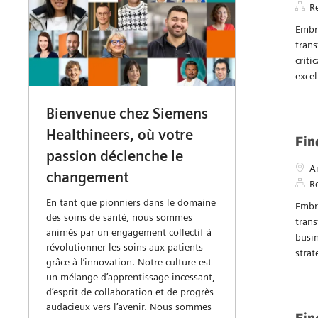
Gérer les alertes
Fin
Empl
M
R
Embra
trans
criti
exce
Bienvenue chez Siemens
Healthineers, où votre
Fin
passion déclenche le
Empl
A
changement
R
En tant que pionniers dans le domaine
Embra
des soins de santé, nous sommes
trans
animés par un engagement collectif à
busin