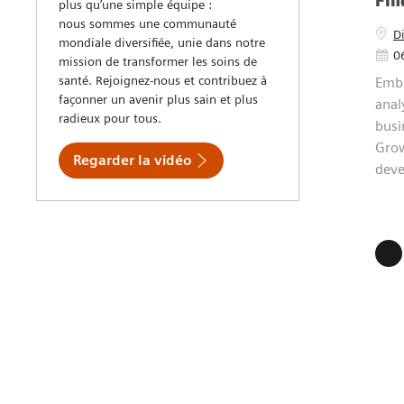
révolutionner les soins aux patients
strat
grâce à l’innovation. Notre culture est
un mélange d’apprentissage incessant,
d’esprit de collaboration et de progrès
audacieux vers l’avenir. Nous sommes
Fin
plus qu’une simple équipe :
nous sommes une communauté
D
mondiale diversifiée, unie dans notre
Date 
0
mission de transformer les soins de
santé. Rejoignez-nous et contribuez à
Embra
façonner un avenir plus sain et plus
repor
radieux pour tous.
execu
envi
Regarder la vidéo
1