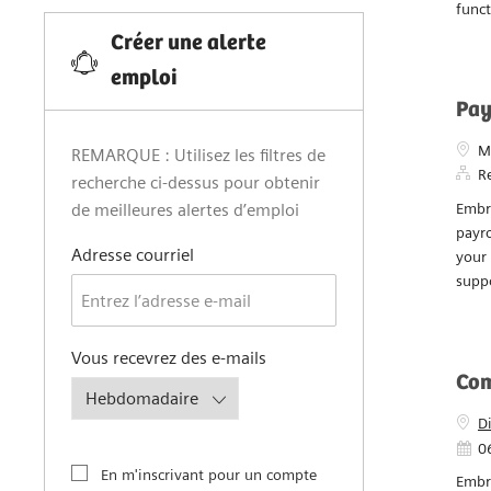
Emplois
Sr 
Autre
(
4
)
Empl
Emplois
O
Job Posted Date
Immobilier
(
4
)
We ar
Emplois
invol
Informatique
(
4
)
funct
Emplois
Services Internes
(
4
)
Créer une alerte
Emplois
emploi
Protection De
Pay
L'environnement, Santé Et
Emplois
Sécurité
(
2
)
Empl
M
REMARQUE : Utilisez les filtres de
R
Communications
(
1
)
recherche ci-dessus pour obtenir
Travail
Embra
de meilleures alertes d’emploi
La Cyber-Sécurité
(
1
)
payro
Travail
Required
Adresse courriel
your 
Legal & Compliance
(
1
)
suppo
Travail
Required
Vous recevrez des e-mails