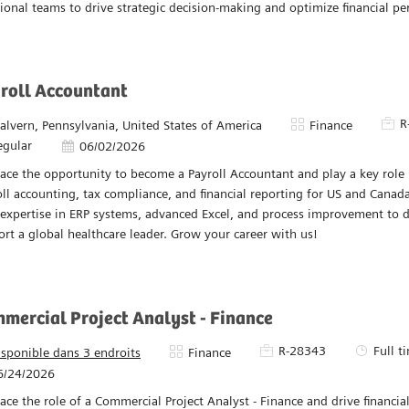
Financial Analyst - Strategy & Portfolio Manageme
Pièce d’identité requise
R-27708
Regular
acement
Catégorie
ttawa, Ontario, Canada
Finance
e looking for a Senior Financial Analyst to join Siemens Healthcare Point
ves leading financial analysis, budgeting, and reporting activities, while
ional teams to drive strategic decision-making and optimize financial p
roll Accountant
Pièce
R
acement
Catégorie
alvern, Pennsylvania, United States of America
Finance
egular
Date d’affichage
06/02/2026
ce the opportunity to become a Payroll Accountant and play a key role 
ll accounting, tax compliance, and financial reporting for US and Canad
expertise in ERP systems, advanced Excel, and process improvement to d
rt a global healthcare leader. Grow your career with us!