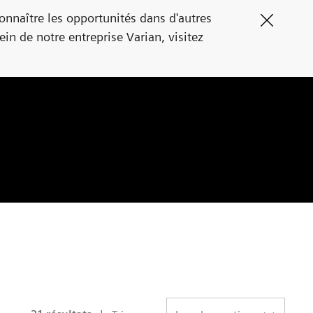
naître les opportunités dans d'autres pays,
Clos
tre entreprise Varian, visitez
varian.com/about-