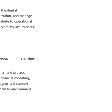
 d’identité requise
Type d’emploi
-28287
Full time
the digital
Sauvegarder Fi
istration, and manage
ribute to operational
 Siemens Healthineers.
d’identité requise
Type d’emploi
29556
Full time
tics, and process
Sauvegarder Fi
 financial modeling,
nsights and support