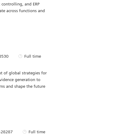
ce de
Pour
ploi
ime
Regular
la
 accuracy and digital
Sauvegarder Co
t controlling, and ERP
ate across functions and
’identité requise
Type d’emploi
8530
Full time
 of global strategies for
Sauvegarder Gl
evidence generation to
ams and shape the future