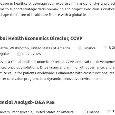
mercial Project Analyst - Finance
 utilisons des cookies pour vous offrir une meilleure expérien
igation, analyser le trafic du site et personnaliser le contenu. 
Pièce d’identité requise
Type d’em
R-28343
Full t
Catégorie
isponible dans 3 endroits
Finance
n savoir plus sur la façon dont nous utilisons les cookies et sur 
d’affichage
6/24/2026
manière dont vous pouvez les contrôler, consultez notre page
Paramètres des cookies
.
ce the role of a Commercial Project Analyst - Finance and drive financial
ation in healthcare. Leverage your expertise in financial analysis, projec
Nier
Permettre
ms to support strategic decision-making and project execution. Collabor
shape the future of healthcare finance with a global leader.
bal Health Economics Director, CCVP
Pièce d
R-2
acement
Catégorie
eattle, Washington, United States of America
Finance
egular
Date d’affichage
06/26/2026
us as a Global Health Economics Director, CCVP, and lead the development
ced oncology solutions. Drive financial planning, KPI governance, and 
ize value for patients worldwide. Collaborate with cross-functional te
ncer care value programs in a dynamic, innovative environment.