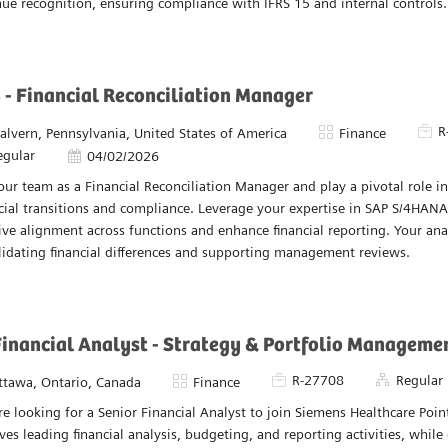
Pièce
R
acement
Catégorie
alvern, Pennsylvania, United States of America
Finance
egular
Date d’affichage
04/02/2026
re looking for a Revenue Accounting & Reporting Manager to support t
yment of the P58 SAP solution. This role requires strong analytical skill
ue recognition, ensuring compliance with IFRS 15 and internal controls.
 - Financial Reconciliation Manager
Pièce
R
acement
Catégorie
alvern, Pennsylvania, United States of America
Finance
egular
Date d’affichage
04/02/2026
our team as a Financial Reconciliation Manager and play a pivotal role i
cial transitions and compliance. Leverage your expertise in SAP S/4HAN
ive alignment across functions and enhance financial reporting. Your analy
lidating financial differences and supporting management reviews.