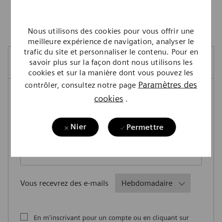
Veuillez rechercher à nouveau.
Nous utilisons des cookies pour vous offrir une
meilleure expérience de navigation, analyser le
trafic du site et personnaliser le contenu. Pour en
Créer une alerte-emploi
savoir plus sur la façon dont nous utilisons les
cookies et sur la manière dont vous pouvez les
Paramètres des
contrôler, consultez notre page
cookies
.
REMARQUE : Utilisez les filtres de recherche ci-
dessus pour obtenir de meilleures alertes d’emploi
Nier
Permettre
Required
Adresse courriel
Required
Vous recevrez des e-mails
En m'inscrivant pour un compte ou en cliquant sur