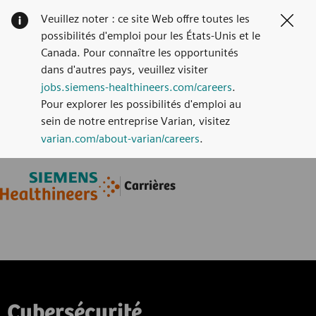
Veuillez noter : ce site Web offre toutes les
Clos
possibilités d'emploi pour les États-Unis et le
Canada. Pour connaître les opportunités
dans d'autres pays, veuillez visiter
jobs.siemens-healthineers.com/careers
.
Pour explorer les possibilités d'emploi au
sein de notre entreprise Varian, visitez
varian.com/about-varian/careers
.
Skip to main content
Skip to main content
Carrières
-
-
Cybersécurité